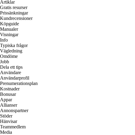
Artiklar
Gratis resurser
Prissänkningar
Kundrecensioner
Köpguide
Manualer
Visningar
Info
Typiska frågor
Vägledning
Omdöme
Jobb
Dela ett tips
Användare
Användarprofil
Prenumerationsplan
Kostnader
Bonusar
Appar
Allianser
Annonspartner
Stöder
Hänvisar
Teammedlem
Media