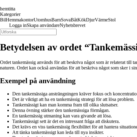
hemtitta
Kategorier
Bil
Hemmakontor
Utomhus
Barn
Sova
Båt
Kök
Djur
Värme
Stol
Logga in
Skapa användare
Nyhetsbrevet
Betydelsen av ordet “Tankemäss
Ordet tankemässig används för att beskriva något som är relaterat till tan
naturen. Ordet kan också användas för att beskriva något som sker i sinn
Exempel på användning
Den tankemässiga ansträngningen kräver fokus och koncentratio
Det är viktigt att ha en tankemässig strategi för att lösa problem.
Tankemässigt kan man komma fram till olika slutsatser.
Denna övning stärker den tankemässiga förmågan.
En tankemässig utmaning kan vara givande att lösa.
Tankemässigt sett är det en intressant fråga att diskutera.
Det krävs en viss tankemässig flexibilitet för att hantera situation
Att tänka tankemässigt kan leda till nya insikter.