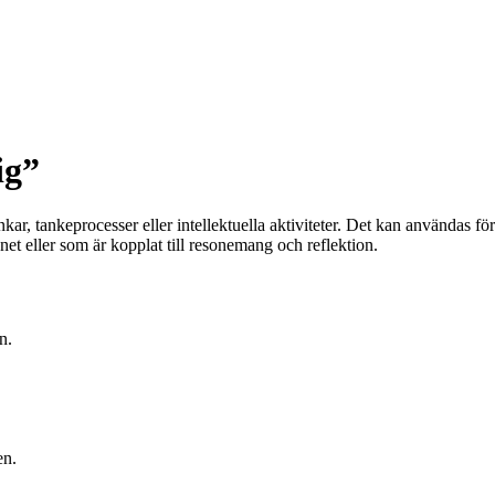
ig”
kar, tankeprocesser eller intellektuella aktiviteter. Det kan användas för 
et eller som är kopplat till resonemang och reflektion.
n.
en.