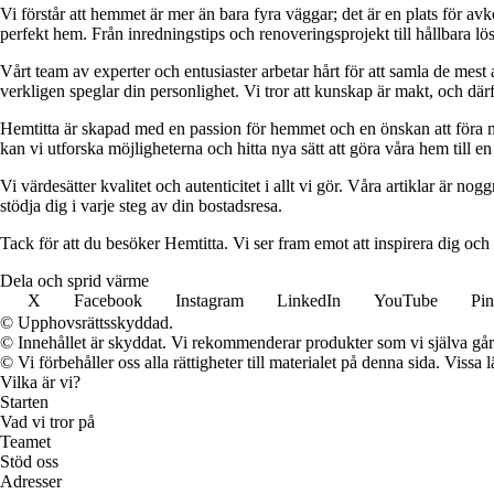
Vi förstår att hemmet är mer än bara fyra väggar; det är en plats för a
perfekt hem. Från inredningstips och renoveringsprojekt till hållbara lös
Vårt team av experter och entusiaster arbetar hårt för att samla de mest
verkligen speglar din personlighet. Vi tror att kunskap är makt, och därför
Hemtitta är skapad med en passion för hemmet och en önskan att föra 
kan vi utforska möjligheterna och hitta nya sätt att göra våra hem till en 
Vi värdesätter kvalitet och autenticitet i allt vi gör. Våra artiklar är n
stödja dig i varje steg av din bostadsresa.
Tack för att du besöker Hemtitta. Vi ser fram emot att inspirera dig och
Dela och sprid värme
X
Facebook
Instagram
LinkedIn
YouTube
Pin
© Upphovsrättsskyddad.
© Innehållet är skyddat. Vi rekommenderar produkter som vi själva går 
© Vi förbehåller oss alla rättigheter till materialet på denna sida. Vissa
Vilka är vi?
Starten
Vad vi tror på
Teamet
Stöd oss
Adresser