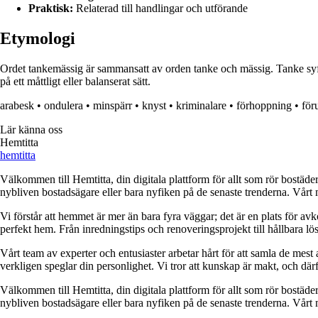
Praktisk:
Relaterad till handlingar och utförande
Etymologi
Ordet tankemässig är sammansatt av orden tanke och mässig. Tanke syfta
på ett måttligt eller balanserat sätt.
arabesk
•
ondulera
•
minspärr
•
knyst
•
kriminalare
•
förhoppning
•
för
Lär känna oss
Hemtitta
hemtitta
Välkommen till Hemtitta, din digitala plattform för allt som rör bostäde
nybliven bostadsägare eller bara nyfiken på de senaste trenderna. Vårt 
Vi förstår att hemmet är mer än bara fyra väggar; det är en plats för a
perfekt hem. Från inredningstips och renoveringsprojekt till hållbara lös
Vårt team av experter och entusiaster arbetar hårt för att samla de mest
verkligen speglar din personlighet. Vi tror att kunskap är makt, och därför
Välkommen till Hemtitta, din digitala plattform för allt som rör bostäde
nybliven bostadsägare eller bara nyfiken på de senaste trenderna. Vårt 