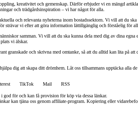
vkoppling, kreativitet och gemenskap. Därför erbjuder vi en mängd artikl
ningar och trädgårdsinspiration – vi har något för alla.
 aktuella och relevanta nyheterna inom bostadssektorn. Vi vill att du ska
 strävar vi efter att göra information lättillgänglig och förståelig för all
människor samman. Vi vill att du ska kunna dela med dig av dina egna 
plats vi älskar.
oggrant granskade och skrivna med omtanke, så att du alltid kan lita på at
 hjälpa dig att skapa ditt drömhem. Låt oss tillsammans upptäcka alla de
terest
TikTok
Mail
RSS
i god för och kan få provision för köp via dessa länkar.
 länkar kan tjäna oss genom affiliate-program. Kopiering eller vidarebefor