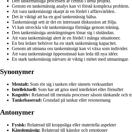
Den tankemässiga processen är central i detta projekt.
Genom en tankemässig analys kan vi förstå komplexa problem.
Att vara tankemässigt skarpt är en fördel i affärsvärlden.
Det är viktigt att ha en god tankemässig hälsa.
Tankemässigt sett är det en intressant diskussion att följa.
Vi kan utveckla vår tankemässiga förmåga genom träning.
Den tankemässiga ansträngningen lönar sig i slutändan.
Att vara tankemässigt alert är en fördel i många situationer.
En bra ledare behöver ha en stark tankemässig kapacitet.
Genom att utmana oss tankemässigt kan vi växa som individer.
Att vara tankemässigt öppensinnad kan leda till nya idéer.
En stark tankemässig närvaro är viktig i mötet med utmaningar.
Synonymer
Mentalt:
Som rör sig i tanken eller sinnets verksamhet
Intellektuell:
Som har att göra med intellektet eller förnuftet
Kognitiv:
Relaterad till mentala processer såsom tänkande och 
Tankebaserad:
Grundad på tankar eller resonemang
Antonymer
Fysisk:
Relaterad till kroppsliga eller materiella aspekter
Känslomässig:
Relaterad till känslor och emotioner