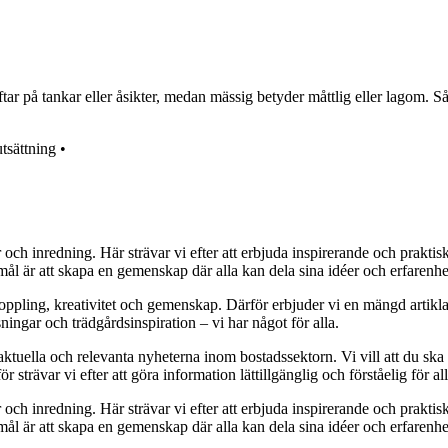
r på tankar eller åsikter, medan mässig betyder måttlig eller lagom. Så
utsättning
•
r och inredning. Här strävar vi efter att erbjuda inspirerande och prakt
mål är att skapa en gemenskap där alla kan dela sina idéer och erfarenh
vkoppling, kreativitet och gemenskap. Därför erbjuder vi en mängd artikl
ningar och trädgårdsinspiration – vi har något för alla.
 aktuella och relevanta nyheterna inom bostadssektorn. Vi vill att du ska
 strävar vi efter att göra information lättillgänglig och förståelig för all
r och inredning. Här strävar vi efter att erbjuda inspirerande och prakt
mål är att skapa en gemenskap där alla kan dela sina idéer och erfarenh