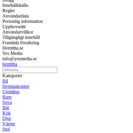
Innehållskälla
Regler
Användardata
Personlig information
Upphovsrätt
Användarvillkor
Tillgängligt innehåll
Framtida försäkring
Hemtitta.se
Yes Media
info@yesmedia.se
hemtitta
Kategorier
Bil
Hemmakontor
Utomhus
Barn
Sova
Båt
Kök
Djur
Värme
Stol