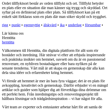
Ordet tillflyktsort består av orden tillflykt och ort. Tillflykt betyder
en plats eller en situation där man känner sig trygg och skyddad. Ort
syftar på en definierad plats eller plats. Så tillflyktsort kan på ett
enkelt sätt förklaras som en plats där man söker skydd och trygghet.
rigg
•
punkt
•
egennyttig
•
älskvärd
•
ika
•
underlag
•
försumbar
•
Lär känna oss
Hemtitta
hemtitta
Välkommen till Hemtitta, din digitala plattform för allt som rör
bostäder och inredning. Här strävar vi efter att erbjuda inspirerande
och praktiska insikter om hemmet, oavsett om du är en passionerad
renoverare, en nybliven bostadsägare eller bara nyfiken på de
senaste trenderna. Vårt mål är att skapa en gemenskap där alla kan
dela sina idéer och erfarenheter kring hemmet.
Vi förstår att hemmet är mer än bara fyra väggar; det är en plats för
avkoppling, kreativitet och gemenskap. Därför erbjuder vi en mängd
artiklar och guider som hjälper dig att förverkliga dina drömmar om
ett perfekt hem. Från inredningstips och renoveringsprojekt till
hållbara lösningar och trädgårdsinspiration – vi har något för alla.
Vårt team av experter och entusiaster arbetar hårt för att samla de