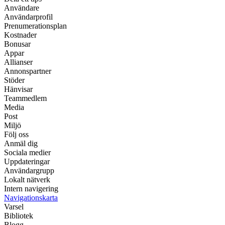
Användare
Användarprofil
Prenumerationsplan
Kostnader
Bonusar
Appar
Allianser
Annonspartner
Stöder
Hänvisar
Teammedlem
Media
Post
Miljö
Följ oss
Anmäl dig
Sociala medier
Uppdateringar
Användargrupp
Lokalt nätverk
Intern navigering
Navigationskarta
Varsel
Bibliotek
Blogg