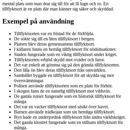
mental plats som man drar sig till för att få lugn och ro. En
tillflyktsort är en plats där man känner sig säker och skyddad.
Exempel på användning
Tillflyktsorten var en fristad för de förföljda.
De sökte sig till en liten tillflyktsort i bergen.
Platsen blev deras gemensamma tillflyktsort.
I källaren fanns en hemlig tillflyktsort för nödsituationer.
Staden fungerade som en viktig tillflyktsort under kriget.
Tillflyktsorten erbjöd skydd mot oväder och faror.
Det var enkelt att gömma sig på den gömda tillflyktsorten.
Den lilla ön blev deras tillflyktsort från omvärlden.
Samhället byggde en tillflyktsort för att skydda sig mot
översvämningar.
Polisen använde tillflyktsorten som en plats för förhör.
I skogen fann de en naturlig tillflyktsort mot vildsvin.
De gamla ruiner fungerade som en historisk tillflyktsort för
många.
Det var en vacker tillflyktsort med utsikt över havet.
Barnen använde trädkojan som sin hemliga tillflyktsort.
Byn hade en underjordisk tillflyktsort från andra världskriget.
Det gamla klostret fungerade som en stillsam tillflyktsort för
många.