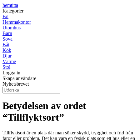
hemtitta
Kategorier
Bil
Hemmakontor
Utomhus
Barn
Sova
Båt
Kök
Djur
Värme
Stol
Logga in
Skapa användare
Nyhetsbrevet
Betydelsen av ordet
“Tillflyktsort”
Tillflyktsort är en plats där man söker skydd, trygghet och frid från
faror eller problem. Det kan vara en fysisk plats som ett hus eller en