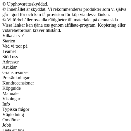
© Upphovsrättsskyddad.
© Innehållet är skyddat. Vi rekommenderar produkter som vi själva
går i god för och kan få provision för köp via dessa länkar.
© Vi förbehåller oss alla rättigheter till materialet på denna sida.
Vissa länkar kan tjäna oss genom affiliate-program. Kopiering eller
vidarebefordran kräver tillstånd.
Vilka är vi?
Starten
Vad vi tror på
Teamet
Stöd oss
Adresser
Artiklar
Gratis resurser
Prissänkningar
Kundrecensioner
Köpguide
Manualer
Visningar
Info
Typiska frågor
Vägledning
Omdöme
Jobb
Dela ett tips