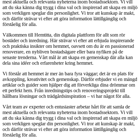
mest aktuella och relevanta nyheterna inom bostadssektorn. Vi vill
att du ska känna dig trygg i dina val och inspirerad att skapa en miljö
som verkligen speglar din personlighet. Vi tror att kunskap är makt,
och därför strävar vi efter att göra information lättillgänglig och
förståelig för alla.
Välkommen till Hemtitta, din digitala plattform för allt som rör
bostäder och inredning. Här strävar vi efter att erbjuda inspirerande
och praktiska insikter om hemmet, oavsett om du är en passionerad
renoverare, en nybliven bostadsägare eller bara nyfiken på de
senaste trenderna. Vårt mål är att skapa en gemenskap där alla kan
dela sina idéer och erfarenheter kring hemmet.
Vi förstår att hemmet är mer än bara fyra väggar; det är en plats för
avkoppling, kreativitet och gemenskap. Därför erbjuder vi en mängd
artiklar och guider som hjälper dig att förverkliga dina drömmar om
ett perfekt hem. Från inredningstips och renoveringsprojekt till
hållbara lösningar och trädgårdsinspiration – vi har något för alla.
Vårt team av experter och entusiaster arbetar hårt för att samla de
mest aktuella och relevanta nyheterna inom bostadssektorn. Vi vill
att du ska känna dig trygg i dina val och inspirerad att skapa en miljö
som verkligen speglar din personlighet. Vi tror att kunskap är makt,
och därför strävar vi efter att göra information lättillgänglig och
förståelig för alla.