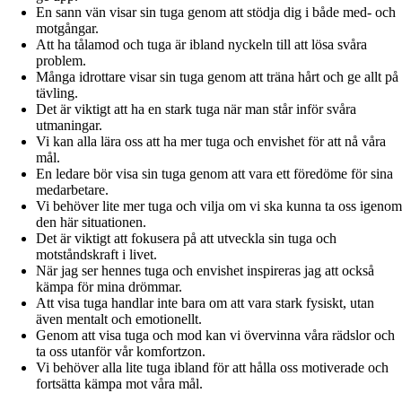
En sann vän visar sin tuga genom att stödja dig i både med- och
motgångar.
Att ha tålamod och tuga är ibland nyckeln till att lösa svåra
problem.
Många idrottare visar sin tuga genom att träna hårt och ge allt på
tävling.
Det är viktigt att ha en stark tuga när man står inför svåra
utmaningar.
Vi kan alla lära oss att ha mer tuga och envishet för att nå våra
mål.
En ledare bör visa sin tuga genom att vara ett föredöme för sina
medarbetare.
Vi behöver lite mer tuga och vilja om vi ska kunna ta oss igenom
den här situationen.
Det är viktigt att fokusera på att utveckla sin tuga och
motståndskraft i livet.
När jag ser hennes tuga och envishet inspireras jag att också
kämpa för mina drömmar.
Att visa tuga handlar inte bara om att vara stark fysiskt, utan
även mentalt och emotionellt.
Genom att visa tuga och mod kan vi övervinna våra rädslor och
ta oss utanför vår komfortzon.
Vi behöver alla lite tuga ibland för att hålla oss motiverade och
fortsätta kämpa mot våra mål.