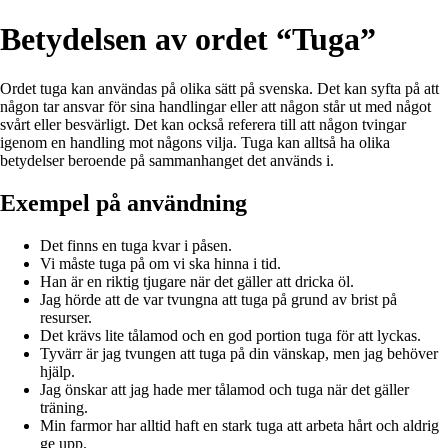
Betydelsen av ordet “Tuga”
Ordet tuga kan användas på olika sätt på svenska. Det kan syfta på att
någon tar ansvar för sina handlingar eller att någon står ut med något
svårt eller besvärligt. Det kan också referera till att någon tvingar
igenom en handling mot någons vilja. Tuga kan alltså ha olika
betydelser beroende på sammanhanget det används i.
Exempel på användning
Det finns en tuga kvar i påsen.
Vi måste tuga på om vi ska hinna i tid.
Han är en riktig tjugare när det gäller att dricka öl.
Jag hörde att de var tvungna att tuga på grund av brist på
resurser.
Det krävs lite tålamod och en god portion tuga för att lyckas.
Tyvärr är jag tvungen att tuga på din vänskap, men jag behöver
hjälp.
Jag önskar att jag hade mer tålamod och tuga när det gäller
träning.
Min farmor har alltid haft en stark tuga att arbeta hårt och aldrig
ge upp.