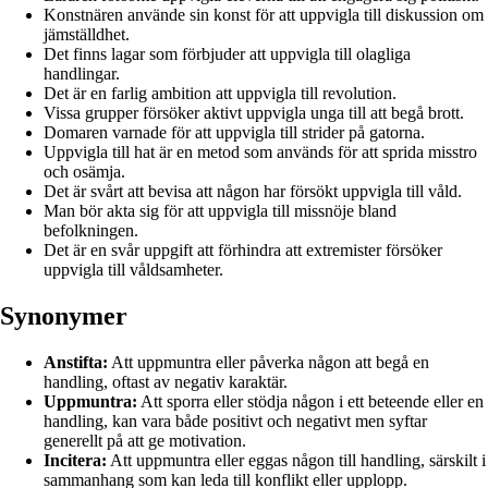
Konstnären använde sin konst för att uppvigla till diskussion om
jämställdhet.
Det finns lagar som förbjuder att uppvigla till olagliga
handlingar.
Det är en farlig ambition att uppvigla till revolution.
Vissa grupper försöker aktivt uppvigla unga till att begå brott.
Domaren varnade för att uppvigla till strider på gatorna.
Uppvigla till hat är en metod som används för att sprida misstro
och osämja.
Det är svårt att bevisa att någon har försökt uppvigla till våld.
Man bör akta sig för att uppvigla till missnöje bland
befolkningen.
Det är en svår uppgift att förhindra att extremister försöker
uppvigla till våldsamheter.
Synonymer
Anstifta:
Att uppmuntra eller påverka någon att begå en
handling, oftast av negativ karaktär.
Uppmuntra:
Att sporra eller stödja någon i ett beteende eller en
handling, kan vara både positivt och negativt men syftar
generellt på att ge motivation.
Incitera:
Att uppmuntra eller eggas någon till handling, särskilt i
sammanhang som kan leda till konflikt eller upplopp.