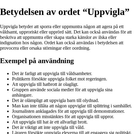
Betydelsen av ordet “Uppvigla”
Uppvigla betyder att sporra eller uppmuntra någon att agera på ett
våldsamt, upproriskt eller upprörd sätt. Det kan också användas för att
beskriva att uppmuntra eller skapa starka känslor av ilska eller
indignation hos någon. Ordet kan också användas i betydelsen att
provocera eller orsaka störningar eller oordning.
Exempel på användning
Det är farligt att uppvigla till våldsamheter.
Politikern försökte uppvigla folket mot regeringen.
Att uppvigla till hatbrott är olagligt.
Gruppen använde sociala medier för att uppvigla sina
anhängare.
Det är olämpligt att uppvigla barn till olydnad.
Man kan inte tillåta att någon uppviglar till splittring i samhället.
Journalisten anklagades för att uppvigla till demonstrationer.
Organisationen misstänktes för att uppvigla till uppror.
Att uppvigla till hat är ett allvarligt brott.
Det är viktigt att inte uppvigla till våld.
Läraren försökte uppvigla eleverna till att engagera sig politiskt.