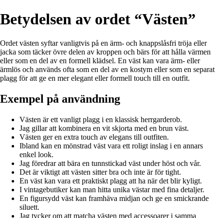
Betydelsen av ordet “Västen”
Ordet västen syftar vanligtvis på en ärm- och knappslåsfri tröja eller
jacka som täcker övre delen av kroppen och bärs för att hålla värmen
eller som en del av en formell klädsel. En väst kan vara ärm- eller
ärmlös och används ofta som en del av en kostym eller som en separat
plagg för att ge en mer elegant eller formell touch till en outfit.
Exempel på användning
Västen är ett vanligt plagg i en klassisk herrgarderob.
Jag gillar att kombinera en vit skjorta med en brun väst.
Västen ger en extra touch av elegans till outfiten.
Ibland kan en mönstrad väst vara ett roligt inslag i en annars
enkel look.
Jag föredrar att bära en tunnstickad väst under höst och vår.
Det är viktigt att västen sitter bra och inte är för tight.
En väst kan vara ett praktiskt plagg att ha när det blir kyligt.
I vintagebutiker kan man hitta unika västar med fina detaljer.
En figursydd väst kan framhäva midjan och ge en smickrande
siluett.
Jag tycker om att matcha västen med accessoarer i samma