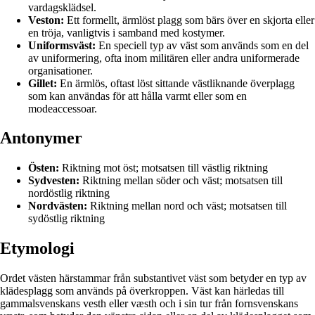
vardagsklädsel.
Veston:
Ett formellt, ärmlöst plagg som bärs över en skjorta eller
en tröja, vanligtvis i samband med kostymer.
Uniformsväst:
En speciell typ av väst som används som en del
av uniformering, ofta inom militären eller andra uniformerade
organisationer.
Gillet:
En ärmlös, oftast löst sittande västliknande överplagg
som kan användas för att hålla varmt eller som en
modeaccessoar.
Antonymer
Östen:
Riktning mot öst; motsatsen till västlig riktning
Sydvesten:
Riktning mellan söder och väst; motsatsen till
nordöstlig riktning
Nordvästen:
Riktning mellan nord och väst; motsatsen till
sydöstlig riktning
Etymologi
Ordet västen härstammar från substantivet väst som betyder en typ av
klädesplagg som används på överkroppen. Väst kan härledas till
gammalsvenskans vesth eller væsth och i sin tur från fornsvenskans