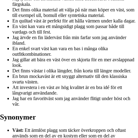
färgskala.
Det finns olika material att välja på när man köper en väst, som
till exempel ull, bomull eller syntetiska material.
En quiltad väst är perfekt för att hålla värmen under kalla dagar.
En väst kan vara ett mångsidigt plagg som passar både till
vardags och till fest.
Jag ärvde en fin läderväst från min farfar som jag använder
ibland.
En enkel svart väst kan vara en bas i många olika
outfitkombinationer.
Jag gillar att bära en väst över en skjorta för en mer avslappnad
look.
Det finns västar i olika längder, från korta till längre modeller.
En brun mockaväst är ett snyggt alternativ till den klassiska
svarta västen.
Att investera i en väst av hög kvalitet är en bra idé för ett
långvarigt användande.
Jag har en favoritväst som jag använder flitigt under höst och
vår.
Synonymer
Väst:
Ett ärmlöst plagg som täcker överkroppen och oftast
används som en del av en kostym eller som en del av