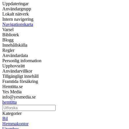
Uppdateringar
Användargrupp
Lokalt nätverk
Intern navigering
Navigationskarta
Varsel
Bibliotek
Blogg
Innehållskälla
Regler
Användardata
Personlig information
Upphovsrätt
Användarvillkor
Tillgängligt innehåll
Framtida försäkring
Hemtitta.se
Yes Media
info@yesmedia.se
hemtitta
Kategorier
Bil
Hemmakontor
Utomhus