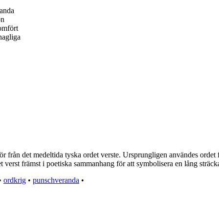
tanda
on
nomfört
hagliga
rrör från det medeltida tyska ordet verste. Ursprungligen användes ordet
t verst främst i poetiska sammanhang för att symbolisera en lång sträcka 
•
ordkrig
•
punschveranda
•