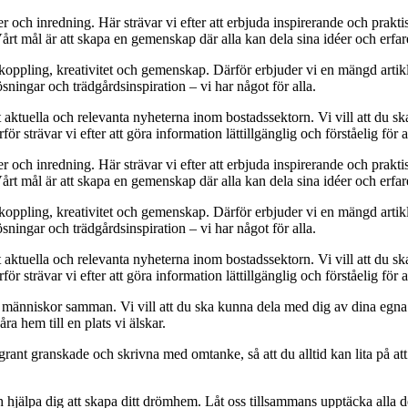
der och inredning. Här strävar vi efter att erbjuda inspirerande och pra
Vårt mål är att skapa en gemenskap där alla kan dela sina idéer och erf
avkoppling, kreativitet och gemenskap. Därför erbjuder vi en mängd arti
sningar och trädgårdsinspiration – vi har något för alla.
t aktuella och relevanta nyheterna inom bostadssektorn. Vi vill att du sk
r strävar vi efter att göra information lättillgänglig och förståelig för a
der och inredning. Här strävar vi efter att erbjuda inspirerande och pra
Vårt mål är att skapa en gemenskap där alla kan dela sina idéer och erf
avkoppling, kreativitet och gemenskap. Därför erbjuder vi en mängd arti
sningar och trädgårdsinspiration – vi har något för alla.
t aktuella och relevanta nyheterna inom bostadssektorn. Vi vill att du sk
r strävar vi efter att göra information lättillgänglig och förståelig för a
 människor samman. Vi vill att du ska kunna dela med dig av dina egna
ra hem till en plats vi älskar.
 noggrant granskade och skrivna med omtanke, så att du alltid kan lita på 
h hjälpa dig att skapa ditt drömhem. Låt oss tillsammans upptäcka alla d