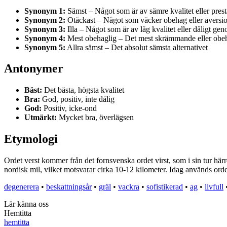
Synonym 1:
Sämst – Något som är av sämre kvalitet eller pres
Synonym 2:
Otäckast – Något som väcker obehag eller aversi
Synonym 3:
Illa – Något som är av låg kvalitet eller dåligt ge
Synonym 4:
Mest obehaglig – Det mest skrämmande eller obe
Synonym 5:
Allra sämst – Det absolut sämsta alternativet
Antonymer
Bäst:
Det bästa, högsta kvalitet
Bra:
God, positiv, inte dålig
God:
Positiv, icke-ond
Utmärkt:
Mycket bra, överlägsen
Etymologi
Ordet verst kommer från det fornsvenska ordet virst, som i sin tur hä
nordisk mil, vilket motsvarar cirka 10-12 kilometer. Idag används orde
degenerera
•
beskattningsår
•
gräl
•
vackra
•
sofistikerad
•
ag
•
livfull
Lär känna oss
Hemtitta
hemtitta