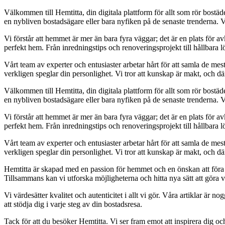
Välkommen till Hemtitta, din digitala plattform för allt som rör bostä
en nybliven bostadsägare eller bara nyfiken på de senaste trenderna. 
Vi förstår att hemmet är mer än bara fyra väggar; det är en plats för 
perfekt hem. Från inredningstips och renoveringsprojekt till hållbara lö
Vårt team av experter och entusiaster arbetar hårt för att samla de mes
verkligen speglar din personlighet. Vi tror att kunskap är makt, och därfö
Välkommen till Hemtitta, din digitala plattform för allt som rör bostä
en nybliven bostadsägare eller bara nyfiken på de senaste trenderna. 
Vi förstår att hemmet är mer än bara fyra väggar; det är en plats för 
perfekt hem. Från inredningstips och renoveringsprojekt till hållbara lö
Vårt team av experter och entusiaster arbetar hårt för att samla de mes
verkligen speglar din personlighet. Vi tror att kunskap är makt, och därfö
Hemtitta är skapad med en passion för hemmet och en önskan att föra
Tillsammans kan vi utforska möjligheterna och hitta nya sätt att göra vå
Vi värdesätter kvalitet och autenticitet i allt vi gör. Våra artiklar är
att stödja dig i varje steg av din bostadsresa.
Tack för att du besöker Hemtitta. Vi ser fram emot att inspirera dig oc