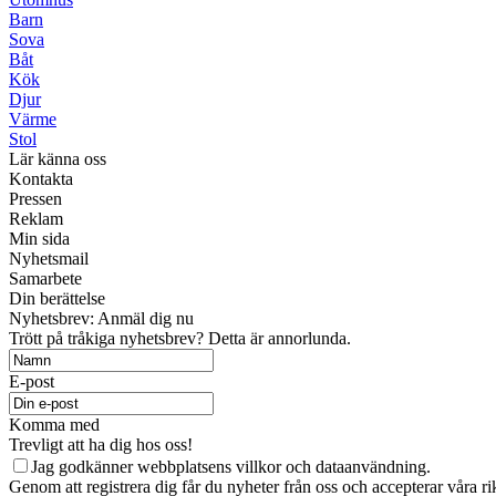
Barn
Sova
Båt
Kök
Djur
Värme
Stol
Lär känna oss
Kontakta
Pressen
Reklam
Min sida
Nyhetsmail
Samarbete
Din berättelse
Nyhetsbrev: Anmäl dig nu
Trött på tråkiga nyhetsbrev? Detta är annorlunda.
E-post
Komma med
Trevligt att ha dig hos oss!
Jag godkänner webbplatsens villkor och dataanvändning.
Genom att registrera dig får du nyheter från oss och accepterar våra r