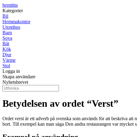
hemtitta
Kategorier
Bil
Hemmakontor
Utomhus
Barn
Sova
Båt
Kök
Djur
Värme
Stol
Logga in
Skapa användare
Nyhetsbrevet
Betydelsen av ordet “Verst”
Ordet verst är ett adverb på svenska som används för att beskriva att 
bort. Till exempel kan man säga Den andra restaurangen var mycket sä
Exempel på användning