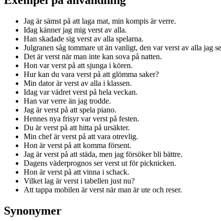
Jag är sämst på att laga mat, min kompis är verre.
Idag känner jag mig verst av alla.
Han skadade sig verst av alla spelarna.
Julgranen såg tommare ut än vanligt, den var verst av alla jag se
Det är verst när man inte kan sova på natten.
Hon var verst på att sjunga i kören.
Hur kan du vara verst på att glömma saker?
Min dator är verst av alla i klassen.
Idag var vädret verst på hela veckan.
Han var verre än jag trodde.
Jag är verst på att spela piano.
Hennes nya frisyr var verst på festen.
Du är verst på att hitta på ursäkter.
Min chef är verst på att vara otrevlig.
Hon är verst på att komma försent.
Jag är verst på att städa, men jag försöker bli bättre.
Dagens väderprognos ser verst ut för picknicken.
Hon är verst på att vinna i schack.
Vilket lag är verst i tabellen just nu?
Att tappa mobilen är verst när man är ute och reser.
Synonymer