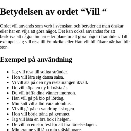
Betydelsen av ordet “Vill “
Ordet vill används som verb i svenskan och betyder att man önskar
eller har en vilja att göra något. Det kan också användas för att
beskriva att någon ämnar eller planerar att göra något i framtiden. Till
exempel: Jag vill resa till Frankrike eller Han vill bli läkare när han blir
stor.
Exempel på användning
Jag vill resa till soliga stränder.
Hon vill lära sig dansa salsa.
Vi vill äta på den nya restaurangen ikväll.
De vill köpa en ny bil nästa år.
Du vill träffa dina vänner imorgon.
Han vill gå på bio på lördag.
Min katt vill alltid vara utomhus.
Vi vill gå på en vandring i skogen.
Hon vill börja träna på gymmet.
Jag vill läsa en bra bok i helgen.
De vill ha en stor fest för att fira födelsedagen.
Min granne vill låna min gräsklippare.