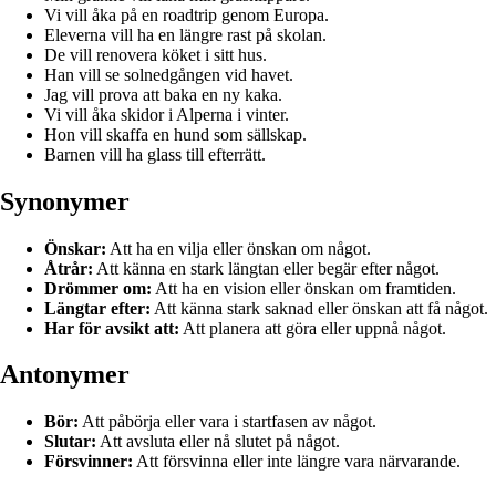
Vi vill åka på en roadtrip genom Europa.
Eleverna vill ha en längre rast på skolan.
De vill renovera köket i sitt hus.
Han vill se solnedgången vid havet.
Jag vill prova att baka en ny kaka.
Vi vill åka skidor i Alperna i vinter.
Hon vill skaffa en hund som sällskap.
Barnen vill ha glass till efterrätt.
Synonymer
Önskar:
Att ha en vilja eller önskan om något.
Åtrår:
Att känna en stark längtan eller begär efter något.
Drömmer om:
Att ha en vision eller önskan om framtiden.
Längtar efter:
Att känna stark saknad eller önskan att få något.
Har för avsikt att:
Att planera att göra eller uppnå något.
Antonymer
Bör:
Att påbörja eller vara i startfasen av något.
Slutar:
Att avsluta eller nå slutet på något.
Försvinner:
Att försvinna eller inte längre vara närvarande.