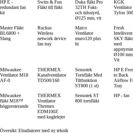
HP E -
Swim & Fun
Duka fläkt Pro
KGK
redundant fan
Fläkt till fläkt
32TH Fukt-
Ventilator
kit
och tidsstyrd,
Tyfon 30
Ø125 mm, vit
Master Fläkt
Ruckus
Maico
Fresh
BL6800 +
Wireless
Ventilator
Intellivent
Slang
network device
muro120 plus
SKY fläkt
fan tray
ht
med
appstyrnin
Ø100 mm
Vit
Milwaukee
THERMEX
Sensotek
HP E Fron
Ventilator M18
Kanalventilator
Tornfläkt Med
to Back
AF-0
TD500/160
Tiltfunktion
Airflow F
ST800 (1 st)
Tray
Milwaukee
THERMEX
Sensotek ST
HP - fan
fläkt M18™
Ventilator
800 tornfläkt
högpresterande
Thermex
EDM100Z
med kuglelejer
Översikt: Elradiatorer med ny teknik