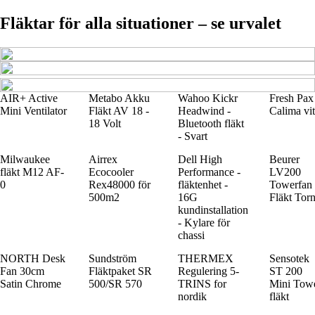
Fläktar för alla situationer – se urvalet
AIR+ Active
Metabo Akku
Wahoo Kickr
Fresh Pax
Mini Ventilator
Fläkt AV 18 -
Headwind -
Calima vit
18 Volt
Bluetooth fläkt
- Svart
Milwaukee
Airrex
Dell High
Beurer
fläkt M12 AF-
Ecocooler
Performance -
LV200
0
Rex48000 för
fläktenhet -
Towerfan
500m2
16G
Fläkt Tor
kundinstallation
- Kylare för
chassi
NORTH Desk
Sundström
THERMEX
Sensotek
Fan 30cm
Fläktpaket SR
Regulering 5-
ST 200
Satin Chrome
500/SR 570
TRINS for
Mini Tow
nordik
fläkt