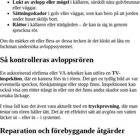
Lukt av avlopp eller mögel
i källaren, särskilt nära golvbrunnar
eller väggar.
Sättningsskador
i golv eller väggar, som kan bero på att jorden
under huset sköljs bort.
Råttor
i källaren eller trädgården – de kan ta sig in genom
spruckna rör.
Om du märker ett eller flera av dessa tecken är det klokt att låta en
fackman undersöka avloppssystemet.
Så kontrolleras avloppsrören
En auktoriserad rörfirma eller VA-tekniker kan utföra en
TV-
inspektion
, där en kamera förs in i rören. Det ger en tydlig bild av var
eventuella sprickor, förskjutningar eller stopp finns. Inspektionen kan
också visa om rötter trängt in eller om det finns andra skador som kan
orsaka läckage.
I vissa fall kan det även vara aktuellt med en
tryckprovning
, där man
testar om rören håller tätt. Det är ett effektivt sätt att avgöra om vatten
läcker ut – eller in – i systemet.
Reparation och förebyggande åtgärder