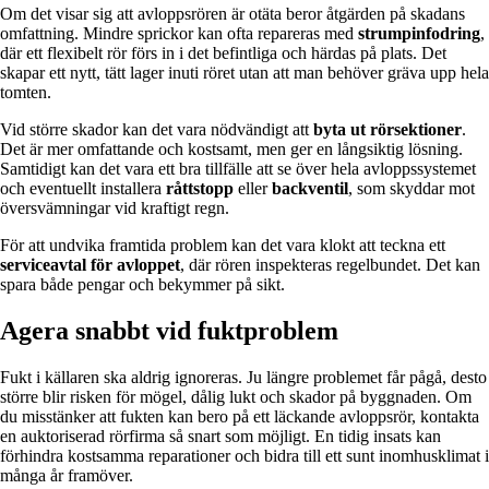
Om det visar sig att avloppsrören är otäta beror åtgärden på skadans
omfattning. Mindre sprickor kan ofta repareras med
strumpinfodring
,
där ett flexibelt rör förs in i det befintliga och härdas på plats. Det
skapar ett nytt, tätt lager inuti röret utan att man behöver gräva upp hela
tomten.
Vid större skador kan det vara nödvändigt att
byta ut rörsektioner
.
Det är mer omfattande och kostsamt, men ger en långsiktig lösning.
Samtidigt kan det vara ett bra tillfälle att se över hela avloppssystemet
och eventuellt installera
råttstopp
eller
backventil
, som skyddar mot
översvämningar vid kraftigt regn.
För att undvika framtida problem kan det vara klokt att teckna ett
serviceavtal för avloppet
, där rören inspekteras regelbundet. Det kan
spara både pengar och bekymmer på sikt.
Agera snabbt vid fuktproblem
Fukt i källaren ska aldrig ignoreras. Ju längre problemet får pågå, desto
större blir risken för mögel, dålig lukt och skador på byggnaden. Om
du misstänker att fukten kan bero på ett läckande avloppsrör, kontakta
en auktoriserad rörfirma så snart som möjligt. En tidig insats kan
förhindra kostsamma reparationer och bidra till ett sunt inomhusklimat i
många år framöver.