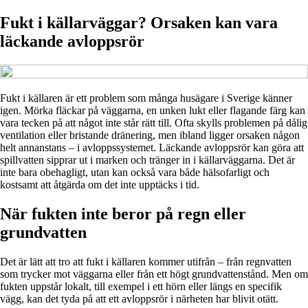
Fukt i källarväggar? Orsaken kan vara
läckande avloppsrör
Fukt i källaren är ett problem som många husägare i Sverige känner
igen. Mörka fläckar på väggarna, en unken lukt eller flagande färg kan
vara tecken på att något inte står rätt till. Ofta skylls problemen på dålig
ventilation eller bristande dränering, men ibland ligger orsaken någon
helt annanstans – i avloppssystemet. Läckande avloppsrör kan göra att
spillvatten sipprar ut i marken och tränger in i källarväggarna. Det är
inte bara obehagligt, utan kan också vara både hälsofarligt och
kostsamt att åtgärda om det inte upptäcks i tid.
När fukten inte beror på regn eller
grundvatten
Det är lätt att tro att fukt i källaren kommer utifrån – från regnvatten
som trycker mot väggarna eller från ett högt grundvattenstånd. Men om
fukten uppstår lokalt, till exempel i ett hörn eller längs en specifik
vägg, kan det tyda på att ett avloppsrör i närheten har blivit otätt.