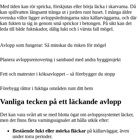
Med tiden kan rör spricka, förskjutas eller börja läcka i skarvarna. Då
kan spillvatten långsamt tränga ut i jorden runt huset. I många äldre
svenska villor ligger avloppsledningarna nära källarväggarna, och där
kan fukten ta sig in genom små sprickor i betongen. På sikt kan det
leda till både fuktskador, dålig lukt och i värsta fall mögel.
Avlopp som fungerar: Så minskar du risken för mögel
Planera avloppsrenovering i samband med andra byggprojekt
Fett och matrester i köksavloppet – så förebygger du stopp
Förebygg råttor i fuktiga områden runt ditt hem
Vanliga tecken på ett läckande avlopp
Det kan vara svårt att se med blotta ögat om avloppssystemet läcker,
men det finns flera varningssignaler att hålla utkik efter:
Bestående fukt eller mörka fläckar
på källarväggar, även
under torra perioder.