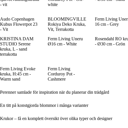
- vit
white
Audo Copenhagen
BLOOMINGVILLE
Ferm Living Uner
Kubus Flowerpot 23
Rokiya Deko Kruka,
16 cm - Grey
- Vit
Vit, Terrakotta
KRISTINA DAM
Ferm Living Uneru
Rosendahl RO kr
STUDIO Serene
Ø16 cm - White
- Ø30 cm - Grön
kruka, L - sand
terrakotta
Ferm Living Evoke
Ferm Living
kruka, H:45 cm -
Corduroy Pot -
Warm sand
Cashmere
Perenner samlade för inspiration när du planerar din trädgård
En titt på konstgjorda blommor i många varianter
Krukor – få en komplett översikt över olika typer och designer