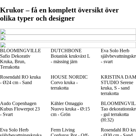
Krukor – få en komplett översikt över
olika typer och designer
BLOOMINGVILLE
DUTCHBONE
Eva Solo Herb
Safio Dekorativ
Botanisk krukväxt L
självbevattningsk
Kruka, Brun,
- mässing järn
- svart
Terrakotta
Rosendahl RO kruka
HOUSE NORDIC
KRISTINA DA
- Ø24 cm - Sand
Corvo kruka -
STUDIO Serene
terrakotta
kruka, S - sand
terrakotta
Audo Copenhagen
Kähler Omaggio
BLOOMINGVIL
Kubus Flowerpot 23
Nuovo kruka - Ø:15
Tao dekorationsk
- Svart
cm - Grön
- gul terrakotta
(H:32)
Eva Solo Herb
Ferm Living
Rosendahl RO kr
självbevattningskruka
Corduroy Pot - Off-
- Ø30 cm - Sand