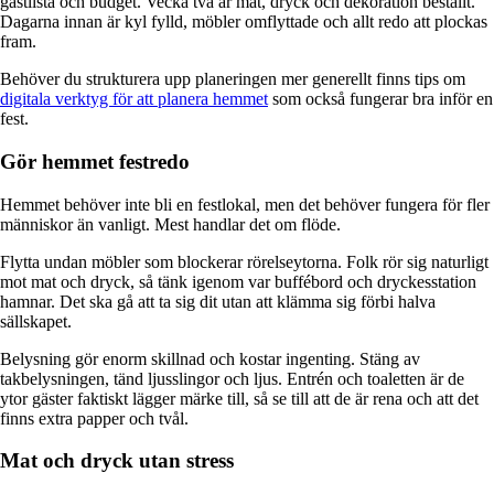
gästlista och budget. Vecka två är mat, dryck och dekoration beställt.
Dagarna innan är kyl fylld, möbler omflyttade och allt redo att plockas
fram.
Behöver du strukturera upp planeringen mer generellt finns tips om
digitala verktyg för att planera hemmet
som också fungerar bra inför en
fest.
Gör hemmet festredo
Hemmet behöver inte bli en festlokal, men det behöver fungera för fler
människor än vanligt. Mest handlar det om flöde.
Flytta undan möbler som blockerar rörelseytorna. Folk rör sig naturligt
mot mat och dryck, så tänk igenom var buffébord och dryckesstation
hamnar. Det ska gå att ta sig dit utan att klämma sig förbi halva
sällskapet.
Belysning gör enorm skillnad och kostar ingenting. Stäng av
takbelysningen, tänd ljusslingor och ljus. Entrén och toaletten är de
ytor gäster faktiskt lägger märke till, så se till att de är rena och att det
finns extra papper och tvål.
Mat och dryck utan stress