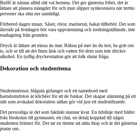
Buffé är nästan alltid rätt val hemma. Det ger gästerna frihet, det är
lättare att planera mängder för och man slipper synkronisera när trettio
personer ska sitta ner samtidigt.
Förbered dagen innan. Såser, röror, marinerat, bakat tillbehör. Det som
återstår på festdagen bör vara uppvärmning och iordningställande, inte
matlagning från grunden.
Dryck är lättare att missa än mat. Räkna på mer än du tror, ha gott om
is, och se till att det finns läsk och vatten för dem som inte dricker
alkohol. En tydlig dryckesstation gör att folk slutar fråga.
Dekoration och studenttema
Studentmössor, blågula girlanger och ett namnbord med
barndomsfoton är klichéer för att de funkar. Det skapar stämning på ett
sätt som avskalad dekoration sällan gör vid just ett studentfirande.
Det personliga är det som faktiskt stannar kvar. En tidslinje med bilder
från förskolan till gymnasiet, ett citat, en detalj kopplad till något
studenten brinner för. Det tar en timme att sätta ihop och är det gästerna
pratar om.