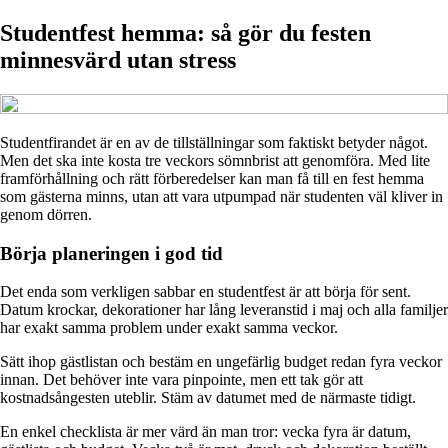
Studentfest hemma: så gör du festen
minnesvärd utan stress
Studentfirandet är en av de tillställningar som faktiskt betyder något.
Men det ska inte kosta tre veckors sömnbrist att genomföra. Med lite
framförhållning och rätt förberedelser kan man få till en fest hemma
som gästerna minns, utan att vara utpumpad när studenten väl kliver in
genom dörren.
Börja planeringen i god tid
Det enda som verkligen sabbar en studentfest är att börja för sent.
Datum krockar, dekorationer har lång leveranstid i maj och alla familjer
har exakt samma problem under exakt samma veckor.
Sätt ihop gästlistan och bestäm en ungefärlig budget redan fyra veckor
innan. Det behöver inte vara pinpointe, men ett tak gör att
kostnadsångesten uteblir. Stäm av datumet med de närmaste tidigt.
En enkel checklista är mer värd än man tror: vecka fyra är datum,