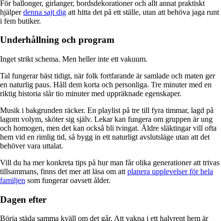
För ballonger, girlanger, bordsdekorationer och allt annat praktiskt
hjälper
denna sajt dig
att hitta det på ett ställe, utan att behöva jaga runt
i fem butiker.
Underhållning och program
Inget strikt schema. Men heller inte ett vakuum.
Tal fungerar bäst tidigt, när folk fortfarande är samlade och maten ger
en naturlig paus. Håll dem korta och personliga. Tre minuter med en
riktig historia slår tio minuter med uppräknade egenskaper.
Musik i bakgrunden räcker. En playlist på tre till fyra timmar, lagd på
lagom volym, sköter sig själv. Lekar kan fungera om gruppen är ung
och homogen, men det kan också bli tvingat. Äldre släktingar vill ofta
hem vid en rimlig tid, så bygg in ett naturligt avslutsläge utan att det
behöver vara uttalat.
Vill du ha mer konkreta tips på hur man får olika generationer att trivas
tillsammans, finns det mer att läsa om att
planera upplevelser för hela
familjen
som fungerar oavsett ålder.
Dagen efter
Börja städa samma kväll om det går. Att vakna i ett halvrent hem är