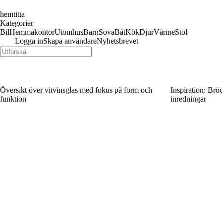
hemtitta
Kategorier
Bil
Hemmakontor
Utomhus
Barn
Sova
Båt
Kök
Djur
Värme
Stol
Logga in
Skapa användare
Nyhetsbrevet
Översikt över vitvinsglas med fokus på form och
Inspiration: Brö
funktion
inredningar