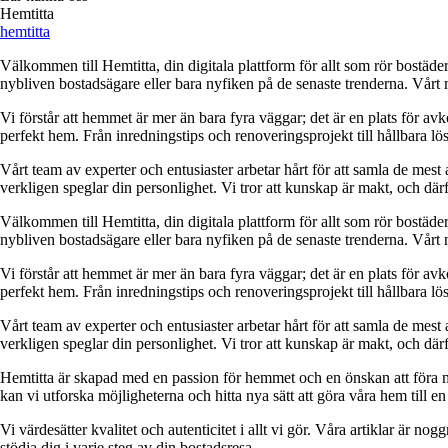
Hemtitta
hemtitta
Välkommen till Hemtitta, din digitala plattform för allt som rör bostäde
nybliven bostadsägare eller bara nyfiken på de senaste trenderna. Vårt 
Vi förstår att hemmet är mer än bara fyra väggar; det är en plats för a
perfekt hem. Från inredningstips och renoveringsprojekt till hållbara lös
Vårt team av experter och entusiaster arbetar hårt för att samla de mest
verkligen speglar din personlighet. Vi tror att kunskap är makt, och därför
Välkommen till Hemtitta, din digitala plattform för allt som rör bostäde
nybliven bostadsägare eller bara nyfiken på de senaste trenderna. Vårt 
Vi förstår att hemmet är mer än bara fyra väggar; det är en plats för a
perfekt hem. Från inredningstips och renoveringsprojekt till hållbara lös
Vårt team av experter och entusiaster arbetar hårt för att samla de mest
verkligen speglar din personlighet. Vi tror att kunskap är makt, och därför
Hemtitta är skapad med en passion för hemmet och en önskan att föra 
kan vi utforska möjligheterna och hitta nya sätt att göra våra hem till en 
Vi värdesätter kvalitet och autenticitet i allt vi gör. Våra artiklar är n
stödja dig i varje steg av din bostadsresa.