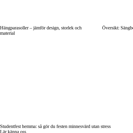
Hängparasoller – jämför design, storlek och
Översikt: Sängbo
material
Studentfest hemma: så gör du festen minnesvärd utan stress
Lär känna oss