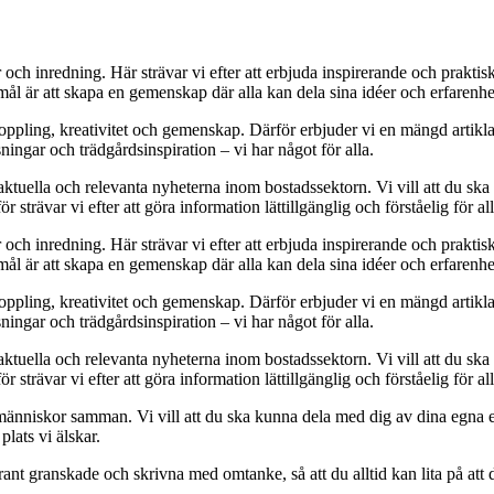
r och inredning. Här strävar vi efter att erbjuda inspirerande och prakt
mål är att skapa en gemenskap där alla kan dela sina idéer och erfarenh
vkoppling, kreativitet och gemenskap. Därför erbjuder vi en mängd artikl
ningar och trädgårdsinspiration – vi har något för alla.
 aktuella och relevanta nyheterna inom bostadssektorn. Vi vill att du ska
 strävar vi efter att göra information lättillgänglig och förståelig för all
r och inredning. Här strävar vi efter att erbjuda inspirerande och prakt
mål är att skapa en gemenskap där alla kan dela sina idéer och erfarenh
vkoppling, kreativitet och gemenskap. Därför erbjuder vi en mängd artikl
ningar och trädgårdsinspiration – vi har något för alla.
 aktuella och relevanta nyheterna inom bostadssektorn. Vi vill att du ska
 strävar vi efter att göra information lättillgänglig och förståelig för all
människor samman. Vi vill att du ska kunna dela med dig av dina egna 
plats vi älskar.
oggrant granskade och skrivna med omtanke, så att du alltid kan lita på at