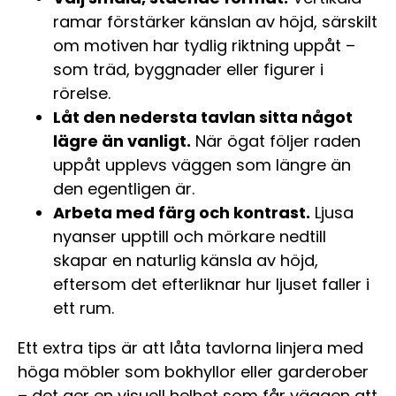
ramar förstärker känslan av höjd, särskilt
om motiven har tydlig riktning uppåt –
som träd, byggnader eller figurer i
rörelse.
Låt den nedersta tavlan sitta något
lägre än vanligt.
När ögat följer raden
uppåt upplevs väggen som längre än
den egentligen är.
Arbeta med färg och kontrast.
Ljusa
nyanser upptill och mörkare nedtill
skapar en naturlig känsla av höjd,
eftersom det efterliknar hur ljuset faller i
ett rum.
Ett extra tips är att låta tavlorna linjera med
höga möbler som bokhyllor eller garderober
– det ger en visuell helhet som får väggen att