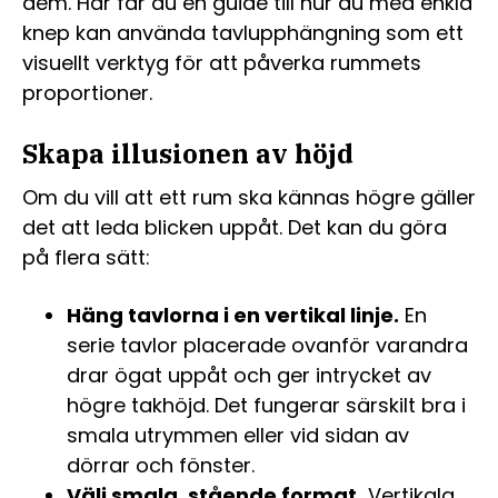
dem. Här får du en guide till hur du med enkla
knep kan använda tavlupphängning som ett
visuellt verktyg för att påverka rummets
proportioner.
Skapa illusionen av höjd
Om du vill att ett rum ska kännas högre gäller
det att leda blicken uppåt. Det kan du göra
på flera sätt:
Häng tavlorna i en vertikal linje.
En
serie tavlor placerade ovanför varandra
drar ögat uppåt och ger intrycket av
högre takhöjd. Det fungerar särskilt bra i
smala utrymmen eller vid sidan av
dörrar och fönster.
Välj smala, stående format.
Vertikala