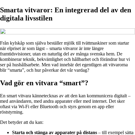
Smarta vitvaror: En integrerad del av den
digitala livsstilen
Från kylskåp som själva beställer mjölk till tvättmaskiner som startar
när elpriset är som lägst – smarta vitvaror är inte längre
framtidsvisioner, utan en naturlig del av många svenska hem. De
kombinerar teknik, bekvämlighet och hållbarhet och förändrar hur vi
ser på hushållsarbete. Men vad innebär det egentligen att vitvarorna
blir “smarta”, och hur påverkar det vår vardag?
Vad gör en vitvara “smart”?
En smart vitvara kännetecknas av att den kan kommunicera digitalt –
med användaren, med andra apparater eller med internet. Det sker
oftast via Wi-Fi eller Bluetooth och styrs genom en app eller
röststyrning.
Det betyder att du kan:
Starta och stänga av apparater på distans
– till exempel sätta