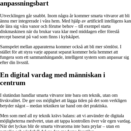
anpassningsbart
Utvecklingen går snabbt. Inom några år kommer smarta vitvaror att bli
ännu mer integrerade i våra hem. Med hjälp av artificiell intelligens kan
de lära sig våra vanor och förutse behov – till exempel starta
diskmaskinen när du brukar vara klar med middagen eller föreslå
recept baserat på vad som finns i kylskåpet.
Samspelet mellan apparaterna kommer också att bli mer sömlöst. I
stället för att styra varje apparat separat kommer hela hemmet att
fungera som ett sammanhängande, intelligent system som anpassar sig
efter din livsstil.
En digital vardag med människan i
centrum
I slutändan handlar smarta vitvaror inte bara om teknik, utan om
livskvalitet. De ger oss möjlighet att lägga tiden på det som verkligen
betyder något – medan tekniken tar hand om det praktiska.
Men som med all ny teknik krävs balans: att vi använder de digitala
möjligheterna medvetet, utan att tappa kontrollen över vår egen vardag.
När det lyckas blir de smarta vitvarorna inte bara prylar – utan en