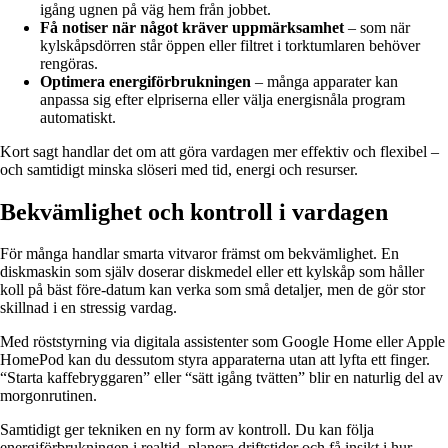
igång ugnen på väg hem från jobbet.
Få notiser när något kräver uppmärksamhet
– som när
kylskåpsdörren står öppen eller filtret i torktumlaren behöver
rengöras.
Optimera energiförbrukningen
– många apparater kan
anpassa sig efter elpriserna eller välja energisnåla program
automatiskt.
Kort sagt handlar det om att göra vardagen mer effektiv och flexibel –
och samtidigt minska slöseri med tid, energi och resurser.
Bekvämlighet och kontroll i vardagen
För många handlar smarta vitvaror främst om bekvämlighet. En
diskmaskin som själv doserar diskmedel eller ett kylskåp som håller
koll på bäst före-datum kan verka som små detaljer, men de gör stor
skillnad i en stressig vardag.
Med röststyrning via digitala assistenter som Google Home eller Apple
HomePod kan du dessutom styra apparaterna utan att lyfta ett finger.
“Starta kaffebryggaren” eller “sätt igång tvätten” blir en naturlig del av
morgonrutinen.
Samtidigt ger tekniken en ny form av kontroll. Du kan följa
energiförbrukningen i realtid, planera driftstider och få insikt i hur