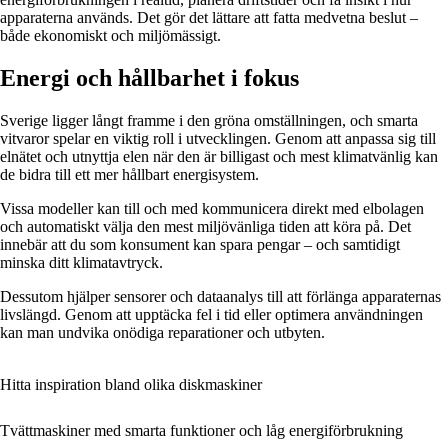
apparaterna används. Det gör det lättare att fatta medvetna beslut –
både ekonomiskt och miljömässigt.
Energi och hållbarhet i fokus
Sverige ligger långt framme i den gröna omställningen, och smarta
vitvaror spelar en viktig roll i utvecklingen. Genom att anpassa sig till
elnätet och utnyttja elen när den är billigast och mest klimatvänlig kan
de bidra till ett mer hållbart energisystem.
Vissa modeller kan till och med kommunicera direkt med elbolagen
och automatiskt välja den mest miljövänliga tiden att köra på. Det
innebär att du som konsument kan spara pengar – och samtidigt
minska ditt klimatavtryck.
Dessutom hjälper sensorer och dataanalys till att förlänga apparaternas
livslängd. Genom att upptäcka fel i tid eller optimera användningen
kan man undvika onödiga reparationer och utbyten.
Hitta inspiration bland olika diskmaskiner
Tvättmaskiner med smarta funktioner och låg energiförbrukning