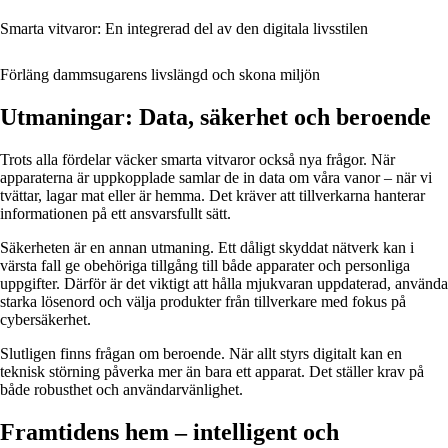
Smarta vitvaror: En integrerad del av den digitala livsstilen
Förläng dammsugarens livslängd och skona miljön
Utmaningar: Data, säkerhet och beroende
Trots alla fördelar väcker smarta vitvaror också nya frågor. När
apparaterna är uppkopplade samlar de in data om våra vanor – när vi
tvättar, lagar mat eller är hemma. Det kräver att tillverkarna hanterar
informationen på ett ansvarsfullt sätt.
Säkerheten är en annan utmaning. Ett dåligt skyddat nätverk kan i
värsta fall ge obehöriga tillgång till både apparater och personliga
uppgifter. Därför är det viktigt att hålla mjukvaran uppdaterad, använda
starka lösenord och välja produkter från tillverkare med fokus på
cybersäkerhet.
Slutligen finns frågan om beroende. När allt styrs digitalt kan en
teknisk störning påverka mer än bara ett apparat. Det ställer krav på
både robusthet och användarvänlighet.
Framtidens hem – intelligent och